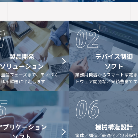
1
02
製品開発
デバイス制御
ソリューション
ソフト
ら量産フェーズまで、モノづく
業務用機器からスマート家電ま
らゆる課題に伴走します
トウェア開発など実績豊富です
5
06
アプリケーション
機械構造設計
ソフト
筐体／構造／最適化／包装設計