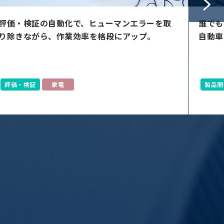
誰でも簡単、正確なタイヤ溝計測を実現し
家庭用
自動車の安全性、事業運営コストの削減に貢献
現。
圧倒的
期待。
製品開発ソリューション
モビリティ
アプリ