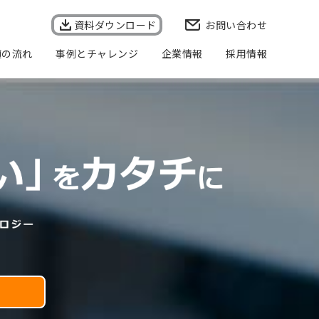
資料ダウンロード
お問い合わせ
頼の流れ
事例とチャレンジ
企業情報
採用情報
会社概要
企業理念
事業所一覧
代表者メッセージ
個人情報保護方針
個人情報の取り扱いについて
情報セキュリティ基本方針
品質方針
健康経営