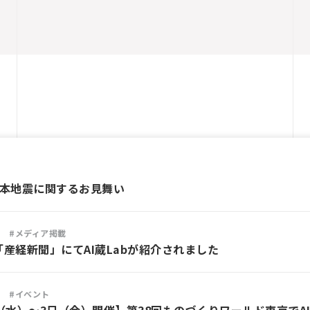
熊本地震に関するお見舞い
#メディア掲載
産経新聞」にてAI蔵Labが紹介されました
#イベント
（水）～3日（金）開催】第38回ものづくりワールド東京でAI