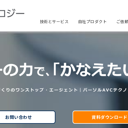
技術とサービス
自社プロダクト
ご依
製品開発ソリューション
デバイス制御ソフト
クラウドサービス
電気・電子回路
アプリケーションソフト
機械構造設計
評価・検証
製品分野別ソリューション
画像認識AI開発
サービスロボットソリューション
AIみぞみるくん
AI蔵Lab
お問い合わせ
資料ダウンロード