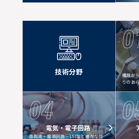
0
技術分野
構想か
りのあ
04
0
電気・電子回路
高周波・電源回路・LSIなど様々な信