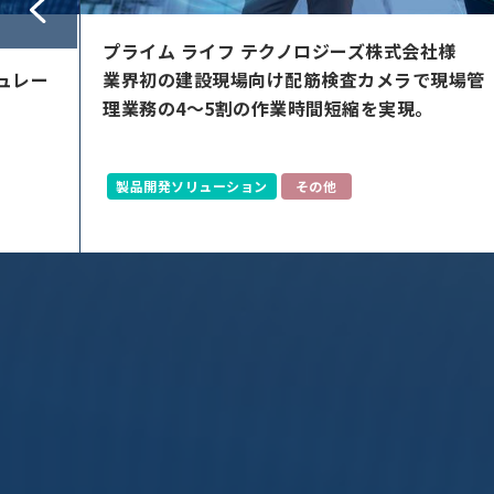
様
25年以上の実績で培ったノウハウや施設を活用
現場管
して
EMI測定からEMC対策まで、あらゆるニーズに
対応。
電気・電子回路
オーディオビジュアル
モビリティ
家電