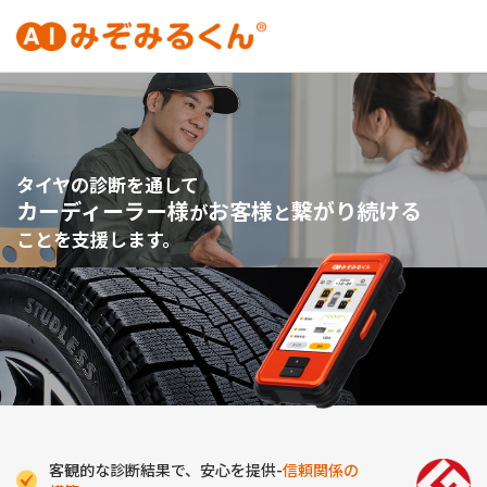
タイヤの診断を通して
カーディーラー様
お客様
繋がり続ける
が
と
ことを支援します。
客観的な診断結果で、安心を提供-
信頼関係の