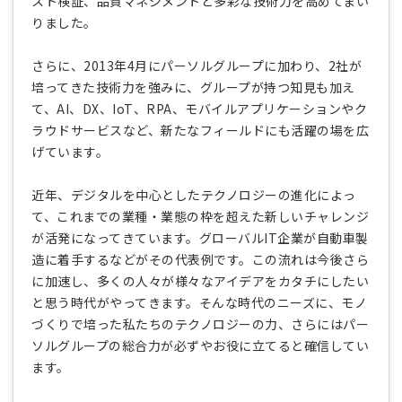
スト検証、品質マネジメントと多彩な技術力を高めてまい
りました。
さらに、2013年4月にパーソルグループに加わり、2社が
培ってきた技術力を強みに、グループが持つ知見も加え
て、AI、DX、IoT、RPA、モバイルアプリケーションやク
ラウドサービスなど、新たなフィールドにも活躍の場を広
げています。
近年、デジタルを中心としたテクノロジーの進化によっ
て、これまでの業種・業態の枠を超えた新しいチャレンジ
が活発になってきています。グローバルIT企業が自動車製
造に着手するなどがその代表例です。この流れは今後さら
に加速し、多くの人々が様々なアイデアをカタチにしたい
と思う時代がやってきます。そんな時代のニーズに、モノ
づくりで培った私たちのテクノロジーの力、さらにはパー
ソルグループの総合力が必ずやお役に立てると確信してい
ます。