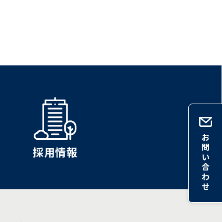
お
問
採用情報
い
合
わ
せ