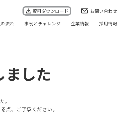
資料ダウンロード
お問い合わせ
頼の流れ
事例とチャレンジ
企業情報
採用情報
会社概要
企業理念
事業所一覧
代表者メッセージ
個人情報保護方針
個人情報の取り扱いについて
情報セキュリティ基本方針
品質方針
健康経営
しました
た。
ある点、ご了承ください。