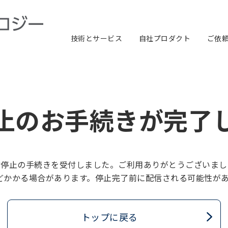
技術とサービス
自社プロダクト
ご依
製品開発ソリューション
デバイス制御ソフト
クラウドサービス
電気・電子回路
アプリケーションソフト
機械構造設計
評価・検証
製品分野別ソリューション
画像認識AI開発
サービスロボットソリューション
AIみぞみるくん
AI蔵Lab
止のお手続きが完了
信停止の手続きを受付しました。ご利用ありがとうございまし
どかかる場合があります。停止完了前に配信される可能性が
トップに戻る