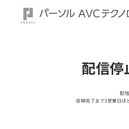
配信停
配
反映完了まで3営業日ほ