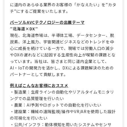
に道内のあらゆる業界のお客様の「かなえたい」を”カタ
チ”にするご提案をいたします。
パーソルAVCテクノロジーの出展テーマ
”北海道×DX”
現在、北海道市場は、半導体工場、データセンター、脱
炭素、洋上風力、宇宙関連ビジネスなどのトレンドを中
心に成長を続けている一方で、現場では労働人口の減少
やDXの遅れなどに起因する生産性向上が喫緊の課題とな
っています。当社は、皆さまと同じ道内企業として、
AI・IoTの開発力を活かし、DXによる課題解決のための
パートナーとして貢献します。
例えばこんなお客様におススメ
・製造業：生産ラインの自動化やリアルタイムモニタリ
ングでの品質管理を行いたい
・農業：AI予測やロボットでの自動化を行いたい
・建設業：機械の遠隔監視/操作やVR/ARを使用した設計
の可視化を行いたい
・公共/インフラ：動体検知を用いたシステムやセンサ