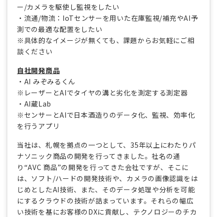
ー/カメラを駆使し監視をしたい
・流通/物流：IoTセンサーを用いた在庫監視/補充やAI予
測での最適な配置をしたい
※具体的なイメージが無くても、課題からお気軽にご相
談ください
自社開発商品
・AI みぞみるくん
※レーザーとAIでタイヤの溝と劣化を測定する測定器
・AI蔵Lab
※センサーとAIで日本酒造りのデータ化、監視、効率化
を行うアプリ
当社は、札幌を拠点の一つとして、35年以上にわたりパ
ナソニック商品の開発を行ってきました。社名の通
り“AVC 商品”の開発を行ってきた会社ですが、そこに
は、ソフト/ハードの開発技術や、カメラの画像認識をは
じめとしたAI技術、また、そのデータ処理や分析を可能
にするクラウドの技術が詰まっています。それらの幅広
い技術を基にお客様のDXに貢献し、テクノロジーのチカ