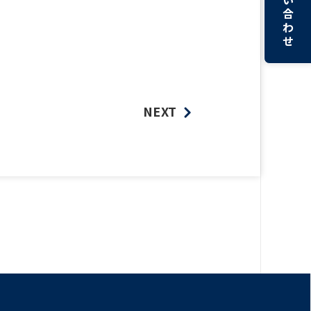
合
わ
せ
NEXT