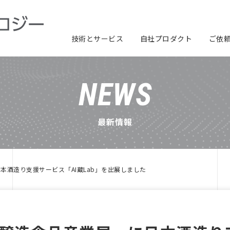
技術とサービス
自社プロダクト
ご依
製品開発ソリューション
デバイス制御ソフト
クラウドサービス
電気・電子回路
アプリケーションソフト
機械構造設計
評価・検証
製品分野別ソリューション
画像認識AI開発
サービスロボットソリューション
AIみぞみるくん
AI蔵Lab
NEWS
最新情報
本酒造り支援サービス「AI蔵Lab」を出展しました