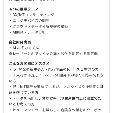
４つの展示テーマ
・DX/IoTコンサルティング
・エッジデバイスの開発
・クラウド・データ分析基盤の構築
・AI開発・データ分析
自社開発商品
・AI みぞみるくん
※レーザーとAIでタイヤの溝と劣化を測定する測定器
こんなお客様にオススメ
・IoT開発の新規導入・既存製品のIoT化をご検討の方
・IT人材が不足していて、IoT開発やAI導入に踏み切れな
い方
・既にIoT開発を進めているが、マネタイズや技術面に課
題を感じている方
・データを活用し、業務効率化や生産性向上に役立てた
いとお考えの方
・ヒューマンエラーを減らし、危険な作業をAIやロボッ