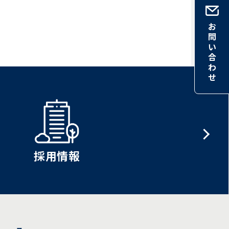
お
問
い
合
わ
せ
採用情報