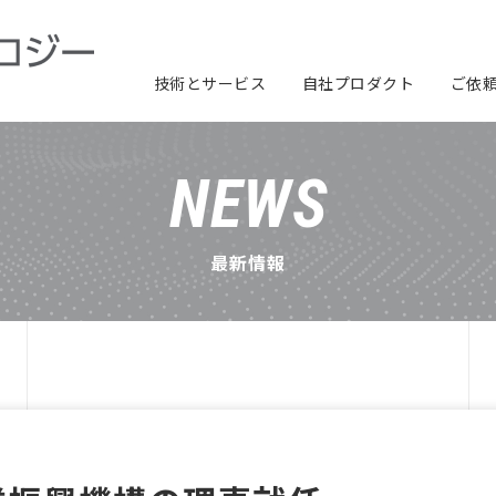
技術とサービス
自社プロダクト
ご依
製品開発ソリューション
デバイス制御ソフト
クラウドサービス
電気・電子回路
アプリケーションソフト
機械構造設計
評価・検証
製品分野別ソリューション
画像認識AI開発
サービスロボットソリューション
AIみぞみるくん
AI蔵Lab
NEWS
最新情報