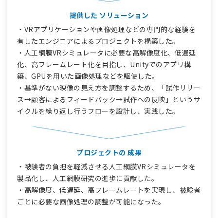
提供した
ソリューション
・VRアプリケーションや画像処理などの専門的な経験を
有したエンジニアによるプロジェクトを構築した。
・人工網膜VRシミュレータに必要な高解像度化、低遅延
化、高フレームレート化を目指し、Unityでのアプリ構
築、GPUを用いた画像処理などを駆使した。
・基準がない映像の見え方を調整するため、「試作リリー
ス→顧客によるフィードバック→試作への反映」というサ
イクルを繰り返し行うフローを設計し、実践した。
プロジェクトの
成果
・被験者の負担を軽減させる人工網膜VRシミュレータを
製品化し、人工網膜研究の進歩に貢献した。
・高解像度、低遅延、高フレームレートを実現し、被験者
ごとに必要な画像処理の調整が可能になった。