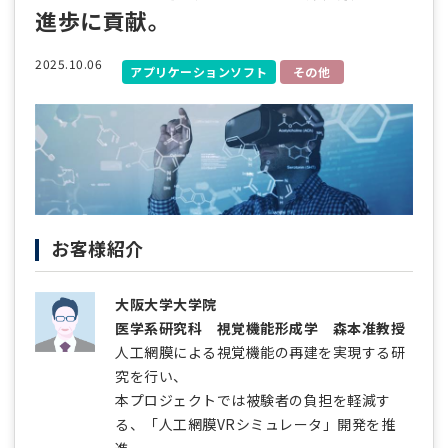
進歩に貢献。
2025.10.06
アプリケーションソフト
その他
お客様紹介
大阪大学大学院
医学系研究科 視覚機能形成学 森本准教授
人工網膜による視覚機能の再建を実現する研
究を行い、
本プロジェクトでは被験者の負担を軽減す
る、「人工網膜VRシミュレータ」開発を推