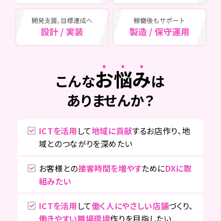
お悩み
こんな
は
ありませんか？
ICTを活用
して
地域に貢献
するお店作り、地
域とのつながりを深めたい
お客様との
接客時間を増やす
ために
DXに取
組みたい
ICTを活用
して
働く人にやさしい店舗
づくり、
働きやすい職場環境
作りを目指したい