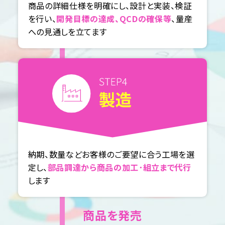
商品の詳細仕様を明確にし、設計と実装、検証
を行い、
開発目標の達成、QCDの確保等
、量産
への見通しを立てます
納期、数量などお客様のご要望に合う工場を選
定し、
部品調達から商品の加工･組立まで代行
します
商品を発売